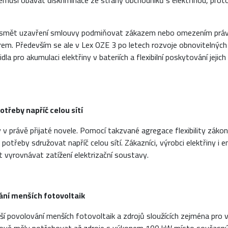
ž nemusí obávat diskriminace ze strany obchodníků s elektřinou, pro
 smět uzavření smlouvy podmiňovat zákazem nebo omezením práva 
rem. Především se ale v Lex OZE 3 po letech rozvoje obnovitelných 
dla pro akumulaci elektřiny v bateriích a flexibilní poskytování jejich
třeby napříč celou sítí
nky v právě přijaté novele. Pomocí takzvané agregace flexibility zák
potřeby sdružovat napříč celou sítí. Zákazníci, výrobci elektřiny i 
vyrovnávat zatížení elektrizační soustavy.
ní menších fotovoltaik
 povolování menších fotovoltaik a zdrojů sloužících zejména pro vl