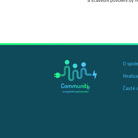
a stavební povolení by
O spol
Realiza
Časté 