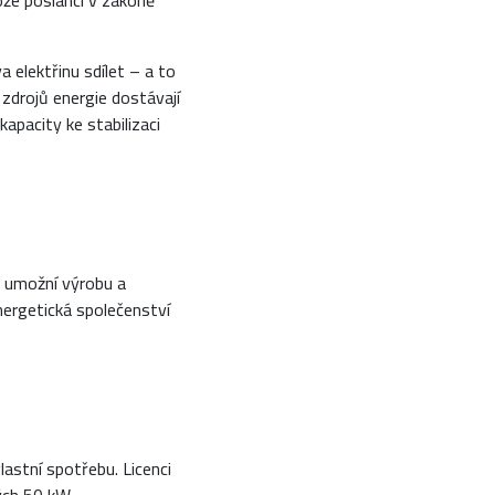
tože poslanci v zákoně
elektřinu sdílet – a to
zdrojů energie dostávají
 kapacity ke stabilizaci
on umožní výrobu a
energetická společenství
astní spotřebu. Licenci