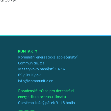
ých 50 kW.
KONTAKTY
Komunitní energetické společenství
Communitie, z.s.
Masarykovo náměstí 13/14
697 01 Kyjov
info@communitie.cz
Poradenské místo pro decentrální
energetiku a ochranu klimatu
Otevřeno každý pátek 9–15 hodin