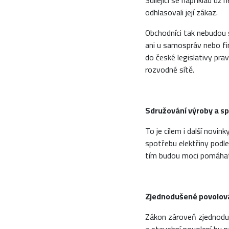
Sdílející se například u
odhlasovali její zákaz.
Obchodníci tak nebudou
ani u samospráv nebo fi
do české legislativy pravi
rozvodné sítě.
Sdružování výroby a spo
To je cílem i další novi
spotřebu elektřiny podle 
tím budou moci pomáhat 
Zjednodušené povolová
Zákon zároveň zjednoduší