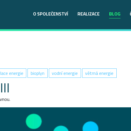
O SPOLEČENSTVÍ
REALIZACE
BLOG
lace energie
bioplyn
vodní energie
větrná energie
II
vnou.