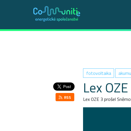
fotovoltaika
akumu
Lex OZE I
RSS
Lex OZE 3 prošel Sněmo