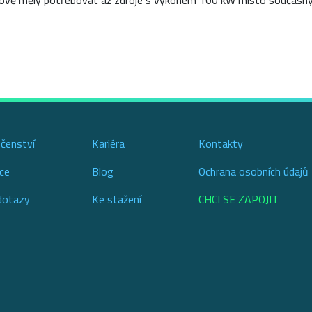
 nově měly potřebovat až zdroje s výkonem 100 kW místo současn
ečenství
Kariéra
Kontakty
ce
Blog
Ochrana osobních údajů
dotazy
Ke stažení
CHCI SE ZAPOJIT