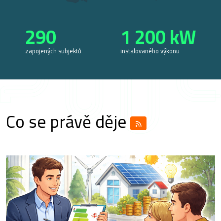
290
1 200
kW
zapojených subjektů
instalovaného výkonu
Co se právě děje