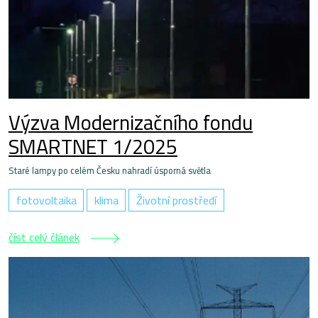
Výzva Modernizačního fondu
SMARTNET 1/2025
Staré lampy po celém Česku nahradí úsporná světla
fotovoltaika
klima
Životní prostředí
číst celý článek