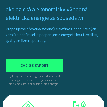
ekologická a ekonomicky výhodná
elektrická energie ze sousedství
Propojujeme přebytky výrobců elektřiny z obnovitelných
zdrojů s odběrateli a podporujeme energetickou flexibilitu,
tj. chytré řízení spotřeby.
CHCI SE ZAPOJIT
... jako výrobce čisté energie, jako odběratel čisté
energie, chci uspořit energie, zajímá mě
elektromobilita a obnovitelné zdroje energie...