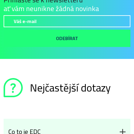
ať vám neunikne žádná novinka
ODEBÍRAT
Nejčastější dotazy
Co to je EDC