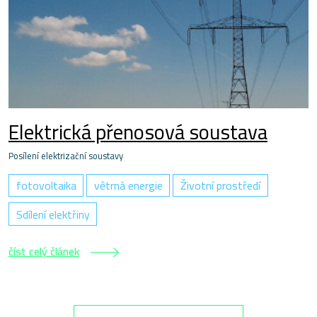
Elektrická přenosová soustava
Posílení elektrizační soustavy
fotovoltaika
větrná energie
Životní prostředí
Sdílení elektřiny
číst celý článek