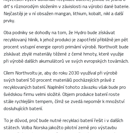
drť s různorodým složením v závislosti na výrobci dané baterie.
Nejčastěji je v ní obsažen mangan, lithium, kobalt, nikl a další
prvky.
Oba podniky se dohodly na tom, že Hydro bude získávat
recyklovaný hliník, k jehož produkci je zapotřebí přibližně jen pět
procent vstupní energie oproti primární výrobě. Northvolt bude
získávat zbylé materiály těžené z černé hmoty, které využije
při výrobě dalších akumulátorů ve svých evropských továrnách.
Cílem Northvoltu je, aby do roku 2030 využíval při výrobě
svých baterií 50 procent materiálů pocházejících právě z
recyklovaných baterií. Naplnění tohoto závazku však bude pro
švédskou firmu velmi složité. Objem produkce baterií roste
stále rychlejším tempem, čímž se zvedá nepoměr k množství
dosluhujících baterií.
To je důvod, proč bude nutné recyklaci baterií řešit i v dalších
státech. Volba Norska jakožto pilotní země pro výstavbu