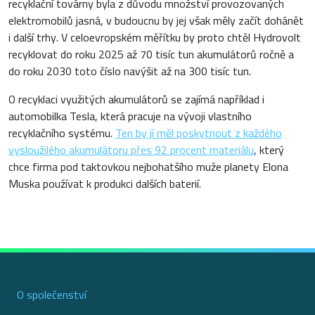
recyklační továrny byla z důvodu množství provozovaných
elektromobilů jasná, v budoucnu by jej však měly začít dohánět
i další trhy. V celoevropském měřítku by proto chtěl Hydrovolt
recyklovat do roku 2025 až 70 tisíc tun akumulátorů ročně a
do roku 2030 toto číslo navýšit až na 300 tisíc tun.
O recyklaci využitých akumulátorů se zajímá například i
automobilka Tesla, která pracuje na vývoji vlastního
recyklačního systému.
Ten by jí měl poskytnout z každého
vysloužilého akumulátoru přes 92 procent materiálu
, který
chce firma pod taktovkou nejbohatšího muže planety Elona
Muska používat k produkci dalších baterií.
O společenství