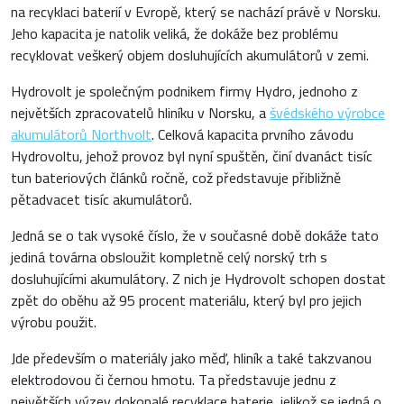
na recyklaci baterií v Evropě, který se nachází právě v Norsku.
Jeho kapacita je natolik veliká, že dokáže bez problému
recyklovat veškerý objem dosluhujících akumulátorů v zemi.
Hydrovolt je společným podnikem firmy Hydro, jednoho z
největších zpracovatelů hliníku v Norsku, a
švédského výrobce
akumulátorů Northvolt
. Celková kapacita prvního závodu
Hydrovoltu, jehož provoz byl nyní spuštěn, činí dvanáct tisíc
tun bateriových článků ročně, což představuje přibližně
pětadvacet tisíc akumulátorů.
Jedná se o tak vysoké číslo, že v současné době dokáže tato
jediná továrna obsloužit kompletně celý norský trh s
dosluhujícími akumulátory. Z nich je Hydrovolt schopen dostat
zpět do oběhu až 95 procent materiálu, který byl pro jejich
výrobu použit.
Jde především o materiály jako měď, hliník a také takzvanou
elektrodovou či černou hmotu. Ta představuje jednu z
největších výzev dokonalé recyklace baterie, jelikož se jedná o