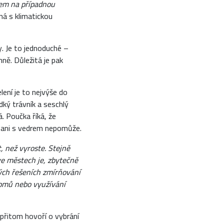
dem na případnou
ná s klimatickou
. Je to jednoduché –
ně. Důležitá je pak
ení je to nejvýše do
dký trávník a seschlý
. Poučka říká, že
u ani s vedrem nepomůže.
t, než vyroste. Stejně
 ve městech je, zbytečně
ných řešeních zmírňování
 domů nebo využívání
přitom hovoří o vybrání