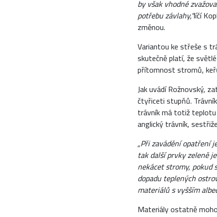
by však vhodné zvažovat
potřebu závlahy,“
líčí Ko
změnou.
Variantou ke střeše s t
skutečně platí, že světl
přítomnost stromů, keřů 
Jak uvádí Rožnovský, za
čtyřiceti stupňů. Trávní
trávník má totiž teplotu
anglický trávník, sestři
„Při zavádění opatření j
tak další prvky zeleně j
nekácet stromy, pokud s
dopadu teplených ostrovů
materiálů s vyšším albed
Materiály ostatně mohou