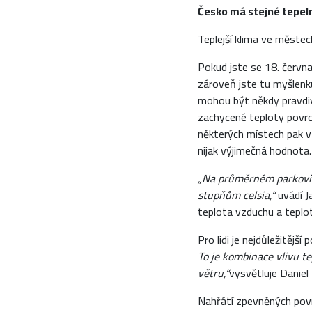
Česko má stejné tepeln
Teplejší klima ve městec
Pokud jste se 18. června 
zároveň jste tu myšlenku
mohou být někdy pravdiv
zachycené teploty povr
některých místech pak v
nijak výjimečná hodnota.
„Na průměrném parkovišt
stupňům celsia,“
uvádí J
teplota vzduchu a teplot
Pro lidi je nejdůležitější
To je kombinace vlivu te
větru,“
vysvětluje Danie
Nahřátí zpevněných pov