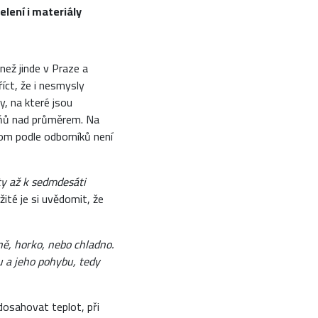
lení i materiály
 než jinde v Praze a
íct, že i nesmysly
, na které jsou
pňů nad průměrem. Na
tom podle odborníků není
ty až k sedmdesáti
té je si uvědomit, že
mně, horko, nebo chladno.
u a jeho pohybu, tedy
osahovat teplot, při