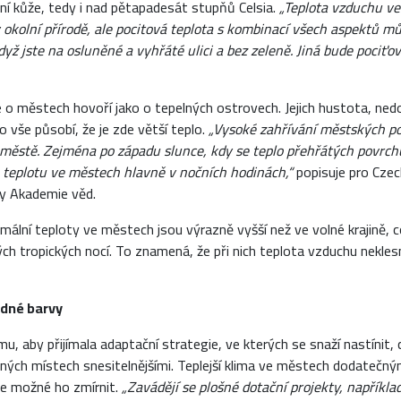
ní kůže, tedy i nad pětapadesát stupňů Celsia.
„Teplota vzduchu ve
v okolní přírodě, ale pocitová teplota s kombinací všech aspektů mů
yž jste na osluněné a vyhřáté ulici a bez zeleně. Jiná bude pociťo
e o městech hovoří jako o tepelných ostrovech. Jejich hustota, ned
o vše působí, že je zde větší teplo.
„Vysoké zahřívání městských po
 městě. Zejména po západu slunce, kdy se teplo přehřátých povrch
 teplotu ve městech hlavně v nočních hodinách,“
popisuje pro Czec
y Akademie věd.
imální teploty ve městech jsou výrazně vyšší než ve volné krajině,
ých tropických nocí. To znamená, že při nich teplota vzduchu nekl
dné barvy
, aby přijímala adaptační strategie, ve kterých se snaží nastínit, 
aných místech snesitelnějšími. Teplejší klima ve městech dodatečný
ale možné ho zmírnit.
„Zavádějí se plošné dotační projekty, napříkla