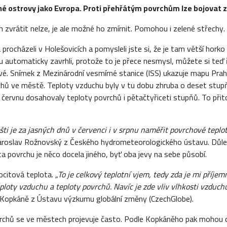
é ostrovy jako Evropa. Proti přehřátým povrchům lze bojovat ze
h zvrátit nelze, je ale možné ho zmírnit. Pomohou i zelené střechy.
procházeli v Holešovicích a pomysleli jste si, že je tam větší horko
 automaticky zavrhli, protože to je přece nesmysl, můžete si teď ř
é. Snímek z Mezinárodní vesmírné stanice (ISS) ukazuje mapu Prahy
chů ve městě. Teploty vzduchu byly v tu dobu zhruba o deset stu
 červnu dosahovaly teploty povrchů i pětačtyřiceti stupňů. To při
i je za jasných dnů v červenci i v srpnu naměřit povrchové teplo
aroslav Rožnovský z Českého hydrometeorologického ústavu. Důleži
a povrchu je něco docela jiného, byť oba jevy na sebe působí.
 pocitová teplota.
„To je celkový teplotní vjem, tedy zda je mi příje
ploty vzduchu a teploty povrchů. Navíc je zde vliv vlhkosti vzduch
l Kopkáně z Ústavu výzkumu globální změny (CzechGlobe).
rchů se ve městech projevuje často. Podle Kopkáněho pak mohou d