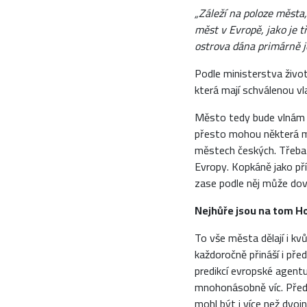
„Záleží na poloze města,
měst v Evropě, jako je t
ostrova dána primárně je
Podle ministerstva živo
která mají schválenou vla
Město tedy bude vlnám ve
přesto mohou některá měs
městech českých. Třeba i
Evropy. Kopkáně jako pří
zase podle něj může dov
Nejhůře jsou na tom H
To vše města dělají i k
každoročně přináší i pře
predikcí evropské agentu
mnohonásobně víc. Před p
mohl být i více než dvoj