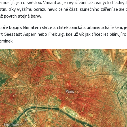
musí jít jen o světlou. Variantou je i využívání takzvaných chladný
ín, díky vyššímu odrazu neviditelné části slunečního záření se ale o
 povrch stejné barvy.
bře bojují s klimatem skrze architektonická a urbanistická řešení, j
 Seestadt Aspern nebo Freiburg, kde už víc jak třicet let plánují ro
dmínek.