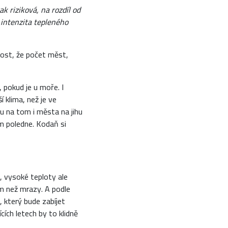
k riziková, na rozdíl od
 intenzita tepleného
nost, že počet měst,
 pokud je u moře. I
 klima, než je ve
ou na tom i města na jihu
em poledne. Kodaň si
, vysoké teploty ale
ém než mrazy. A podle
 který bude zabíjet
cích letech by to klidně