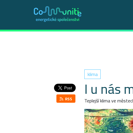
klima
I u nás 
RSS
Teplejší klima ve městech