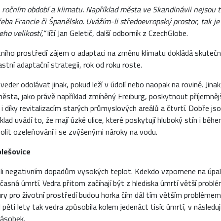
 ročním období a klimatu. Například města ve Skandinávii nejsou ta
řeba Francie či Španělsko. Uvážím-li středoevropský prostor, tak je
ho velikostí,“
líčí Jan Geletič, další odborník z CzechGlobe.
tního prostředí zájem o adaptaci na změnu klimatu dokládá skuteč
stní adaptační strategii, rok od roku roste.
der odolávat jinak, pokud leží v údolí nebo naopak na rovině. Jinak,
ta, jako právě například zmíněný Freiburg, poskytnout příjemnější
 díky revitalizacím starých průmyslových areálů a čtvrtí. Dobře js
klad uvádí to, že mají úzké ulice, které poskytují hluboký stín i běh
olit ozeleňování i se zvýšenými nároky na vodu.
olešovice
vůli negativním dopadům vysokých teplot. Kdekdo vzpomene na úpal
dčasná úmrtí. Vedra přitom začínají být z hlediska úmrtí větší probl
ry pro životní prostředí budou horka čím dál tím větším problémem,
ěti lety tak vedra způsobila kolem jedenáct tisíc úmrtí, v následují
násobek.