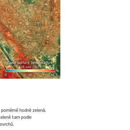
u poměrně hodně zelená.
zeleně tam podle
ovrchů.