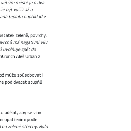
 větším městě je o dva
že být vyšší až o
vaná teplota například v
ostatek zeleně, povrchy,
vrchů má negativní vliv
ů uvolňuje zpět do
hCrunch Aleš Urban z
 což může způsobovat i
esne pod dvacet stupňů
co udělat, aby se vlny
mi opatřeními podle
d na zelené střechy. Bylo