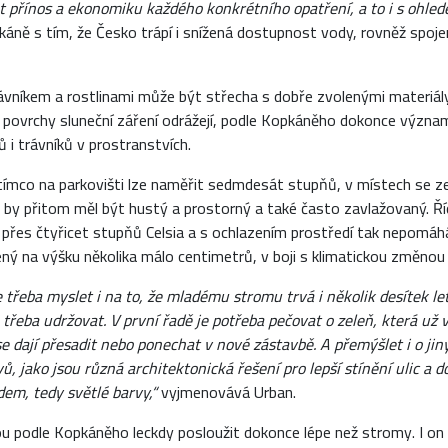
 přínos a ekonomiku každého konkrétního opatření, a to i s ohle
pkáně s tím, že Česko trápí i snížená dostupnost vody, rovněž spoje
rávníkem a rostlinami může být střecha s dobře zvolenými materiály
é povrchy sluneční záření odrážejí, podle Kopkáněho dokonce význam
i trávníků v prostranstvích.
tímco na parkovišti lze naměřit sedmdesát stupňů, v místech se zel
k by přitom měl být hustý a prostorný a také často zavlažovaný. Ří
 přes čtyřicet stupňů Celsia a s ochlazením prostředí tak nepomáhá
žený na výšku několika málo centimetrů, v boji s klimatickou změno
e třeba myslet i na to, že mladému stromu trvá i několik desítek le
e třeba udržovat. V první řadě je potřeba pečovat o zeleň, která už
e dají přesadit nebo ponechat v nové zástavbě. A přemýšlet i o ji
, jako jsou různá architektonická řešení pro lepší stínění ulic a
em, tedy světlé barvy,“
vyjmenovává Urban.
 podle Kopkáněho leckdy posloužit dokonce lépe než stromy. I on 