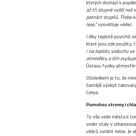
kterých dochází k popále
až tři stupně vyšší než 
patnáct stupňů. Třeba kd
lese,“
vysvětluje vědec.
I díky teplotě povrchů s
které jsou zde použity, t
i na teplotu vzduchu ve
atmosféry a tím zvyšuje
Ústavu fyziky atmosfér
Důsledkem je to, že min
častější výskyt takzvan
Celsia.
Pomohou stromy i chla
To vše vede města k tomu
veder staly v urbanizov
vědců zvrátit nelze. Je 