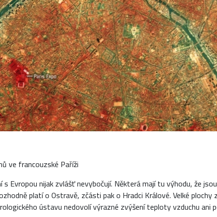
hů ve francouzské Paříži
 s Evropou nijak zvlášť nevybočují. Některá mají tu výhodu, že jso
zhodně platí o Ostravě, zčásti pak o Hradci Králové. Velké plochy 
ologického ústavu nedovolí výrazné zvýšení teploty vzduchu ani p