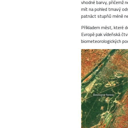
vhodné barvy, přičemž ne
mít na pohled tmavý odst
patnáct stupňů méně než
Příkladem měst, které do
Evropě pak vídeňská čtvrť
biometeorologických po