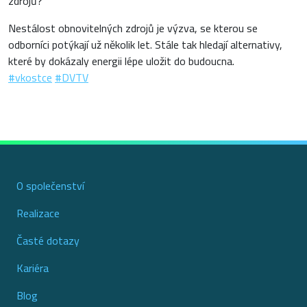
zdrojů?
Nestálost obnovitelných zdrojů je výzva, se kterou se
odborníci potýkají už několik let. Stále tak hledají alternativy,
které by dokázaly energii lépe uložit do budoucna.
#vkostce
#DVTV
O společenství
Realizace
Časté dotazy
Kariéra
Blog