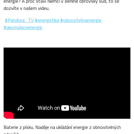
energie? A proč staví Němci v Berlíně obrovský sud, to se
dozvíte v našem videu.
#Pandora_TV
#energetika
#obnovitelnaenergie
#akumulaceenergie
Baterie z písku. Naděje na ukládání energie z obnovitelných